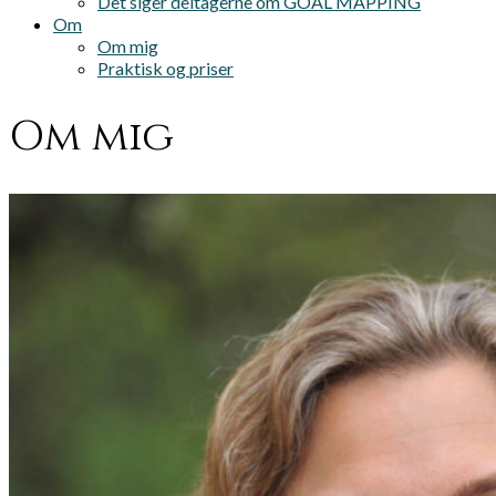
Det siger deltagerne om GOAL MAPPING
Om
Om mig
Praktisk og priser
Om mig