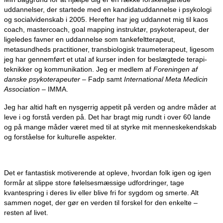
uddannelser, der startede med en kandidatuddannelse i psykologi
og socialvidenskab i 2005. Herefter har jeg uddannet mig til kaos
coach, mastercoach, goal mapping instruktør, psykoterapeut, der
ligeledes favner en uddannelse som tankefeltterapeut,
metasundheds practitioner, transbiologisk traumeterapeut, ligesom
jeg har gennemført et utal af kurser inden for beslægtede terapi-
teknikker og kommunikation. Jeg er medlem af
Foreningen af
danske psykoterapeuter
– Fadp samt
International Meta Medicin
Association
– IMMA.
Jeg har altid haft en nysgerrig appetit på verden og andre måder at
leve i og forstå verden på. Det har bragt mig rundt i over 60 lande
og på mange måder været med til at styrke mit menneske­kendskab
og forståelse for kulturelle aspekter.
Det er fantastisk motiverende at opleve, hvordan folk igen og igen
formår at slippe store følelses­mæssige udfordringer, tage
kvantespring i deres liv eller blive fri for sygdom og smerte. Alt
sammen noget, der gør en verden til forskel for den enkelte –
resten af livet.