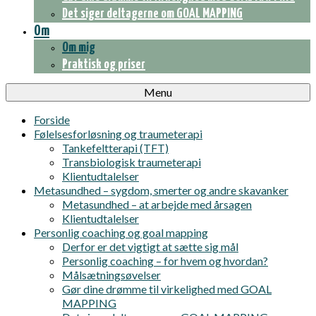
Det siger deltagerne om GOAL MAPPING
Om
Om mig
Praktisk og priser
Menu
Forside
Følelsesforløsning og traumeterapi
Tankefeltterapi (TFT)
Transbiologisk traumeterapi
Klientudtalelser
Metasundhed – sygdom, smerter og andre skavanker
Metasundhed – at arbejde med årsagen
Klientudtalelser
Personlig coaching og goal mapping
Derfor er det vigtigt at sætte sig mål
Personlig coaching – for hvem og hvordan?
Målsætningsøvelser
Gør dine drømme til virkelighed med GOAL
MAPPING